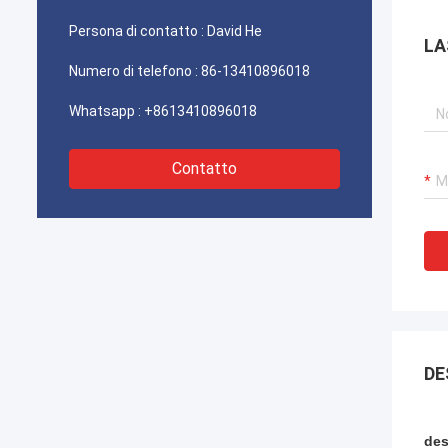
acquistiamo molto il tipo di scatola della
Persona di contatto :
David He
chiusura della scatola e della giuntura di
LA
FDB da loro. Speranza saremo più forti e
Numero di telefono :
86-13410896018
più forte nelle Telecomunicazioni sistemi.
Whatsapp :
+8613410896018
Contatto
DE
des