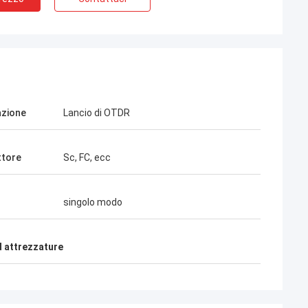
azione
Lancio di OTDR
ttore
Sc, FC, ecc
Sig. Henry Thai
singolo modo
tec Limited è il nostro partner a
ine. In più di 10 anni di
zione, abbiamo vinto insieme
d attrezzature
etti. La qualità dei loro
 rapidi e dei cavi drop FTTH è la
I loro prodotti sono ora distribuiti
l mio paese.