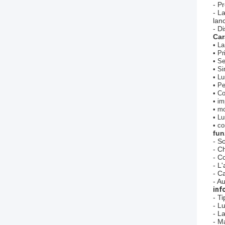
- P
- L
lan
- D
Car
• La
• Pr
• Se
• Si
• L
• Pe
• Co
• im
• mo
• L
• co
fun
- S
- C
- C
- L
- C
- Au
inf
- T
- L
- L
- M