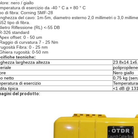
lore: nero / giallo
emperatura di esercizio da -40 ° C a + 80 ° C
ipo di fibra: Corning SMF-28
unghezza del cavo: 1m-5m, diametro esterno 2,0 millimetri o 3,0 millime
52 tipo di fibra.
ndietro Riflessione (RL) <-55 DB
R-326 standard
 Apex offset: 0 - 50 um
 Raggio di curvatura 7 - 25 Nm
 rugosità Fibra: 0 - 25 nm
 Ghiera rugosità: 0-50 nm
cifiche tecniche:
ghezza larghezza altezza
23.8x14.1x6
eriale
polipropilen
ore
Nero giallo
o netto
0,75 kg (sen
peratura di esercizio
Temperatura 
dita tipica
<1 dB @ 131
agini del prodotto: