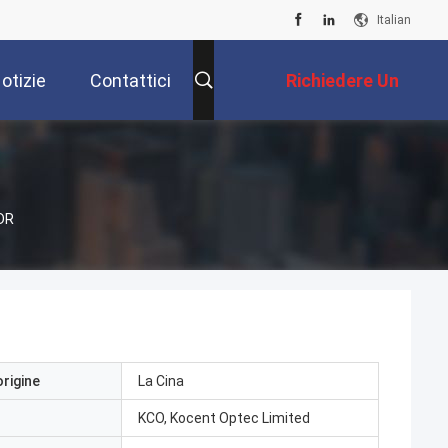
Italian
otizie
Contattici
Richiedere Un
Preventivo
TDR
origine
La Cina
KCO, Kocent Optec Limited