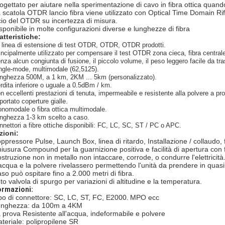
rogettato per aiutare nella sperimentazione di cavo in fibra ottica qua
a scatola OTDR lancio fibra viene utilizzato con Optical Time Domain Rifle
cio del OTDR su incertezza di misura.
isponibile in molte configurazioni diverse e lunghezze di fibra
atteristiche:
 linea di estensione di test OTDR, OTDR, OTDR prodotti.
incipalmente utilizzato per compensare il test OTDR zona cieca, fibra central
nza alcun congiunta di fusione, il piccolo volume, il peso leggero facile da tra
ngle-mode, multimodale (62,5125).
unghezza 500M, a 1 km, 2KM ... 5km (personalizzato).
rdita inferiore o uguale a 0.5dBm / km.
n eccellenti prestazioni di tenuta, impermeabile e resistente alla polvere a pr
portato coperture gialle.
nomodale o fibra ottica multimodale.
unghezza 1-3 km scelto a caso.
nnettori a fibre ottiche disponibili: FC, LC, SC, ST / PC o APC.
zioni:
oppressore Pulse, Launch Box, linea di ritardo, Installazione / collaudo,
hiusura Compound per la guarnizione positiva e facilità di apertura con 
ostruzione non in metallo non intaccare, corrode, o condurre l'elettricità
'acqua e la polvere rivelassero permettendo l'unità da prendere in quasi t
aso può ospitare fino a 2.000 metri di fibra.
to valvola di spurgo per variazioni di altitudine e la temperatura.
ormazioni:
ipo di connettore: SC, LC, ST, FC, E2000.
MPO ecc
unghezza: da 100m a 4KM
a prova Resistente all'acqua, indeformabile e polvere
ateriale: polipropilene SR