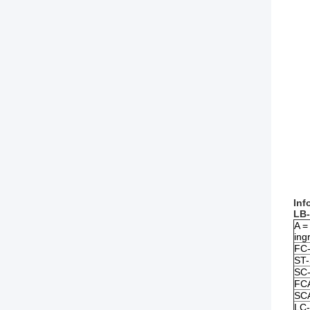
Inf
LB- 
A =
ing
FC-
ST-
SC-
FCA
SCA
LC-