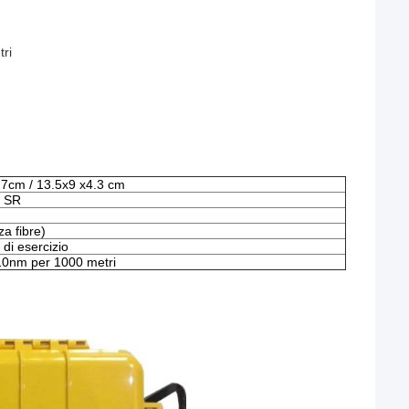
tri
.7cm / 13.5x9 x4.3 cm
e SR
za fibre)
di esercizio
0nm per 1000 metri