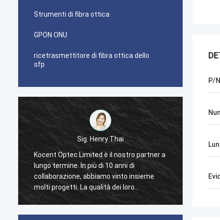
Strumenti di fibra ottica
GPON ONU
DE
ricetrasmettitore di fibra ottica dello
sfp
P/
Num
ai
Sig. Pablo
Lun
nostro partner a
Sono stato sorpreso quando ho fatto in
nni di
primo luogo l'ordine con Kocent Optec
into insieme
limitato nel 2014. Un contenitore 40GP del
Evi
i loro
cavo di GYXTW ed un contenitore 20GP
i drop FTTH è la
per il connettore, il cavo di toppa e
o ora distribuiti
l'adattatore veloci. Hanno finito questo
ordine in 2 settimane soltanto. Ora inoltre