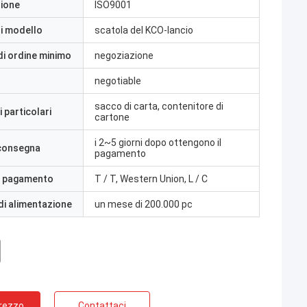
zione
ISO9001
i modello
scatola del KCO-lancio
di ordine minimo
negoziazione
negotiable
sacco di carta, contenitore di
 particolari
cartone
i 2~5 giorni dopo ottengono il
 consegna
pagamento
i pagamento
T / T, Western Union, L / C
di alimentazione
un mese di 200.000 pc
Prezzo
Contattaci