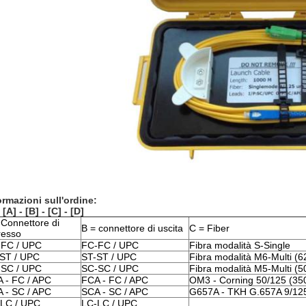
ormazioni sull'ordine:
[A] - [B] - [C] - [D]
 Connettore di
B = connettore di uscita
C = Fiber
resso
FC / UPC
FC-FC / UPC
Fibra modalità S-Single
ST / UPC
ST-ST / UPC
Fibra modalità M6-Multi (62
SC / UPC
SC-SC / UPC
Fibra modalità M5-Multi (5
 - FC / APC
FCA - FC / APC
OM3 - Corning 50/125 (35
 - SC / APC
SCA - SC / APC
G657A - TKH G.657A 9/12
LC / UPC
LC-LC / UPC