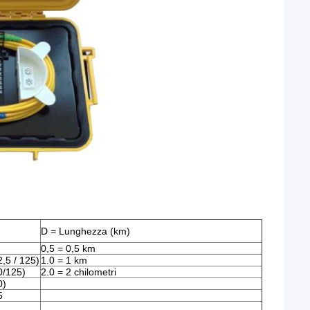
D = Lunghezza (km)
0,5 = 0,5 km
,5 / 125)
1.0 = 1 km
0/125)
2.0 = 2 chilometri
0)
5