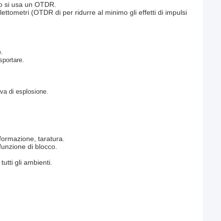
ndo si usa un OTDR.
ttometri (OTDR di per ridurre al minimo gli effetti di impulsi
e.
sportare.
ova di esplosione.
 formazione, taratura.
funzione di blocco.
.
utti gli ambienti.