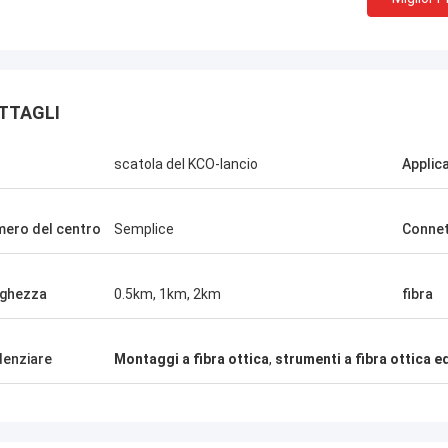
TTAGLI
N
scatola del KCO-lancio
Applic
ero del centro
Semplice
Conne
Il signor Thang Nguyen
ghezza
0.5km, 1km, 2km
fibra
Kocent Optec Limited è uno dei nostri
Kocent Op
partner di lunga data. ordiniamo da loro da
lungo term
2 a 3 container da 40' ogni mese.Inclosure
collabora
denziare
Montaggi a fibra ottica
,
strumenti a fibra ottica e
di fusione e accessori in fibra ottica la
molti prog
qualità è molto bellaCon il loro sostegno,
connettori
vinciamo molti progetti di
migliore. 
telecomunicazioni.
in tutto i