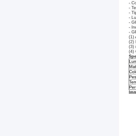
- Co
- T
- T
- L
- G6
- I
- G
(1)
(2)
(3)
(4)
Spe
Lun
Mat
Col
Pes
Tem
Per
Imm