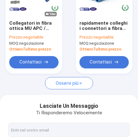
Su di noi
Visita alla fabbrica
Collegatori in fibra
rapidamente colleghi
ottica MU APC /
i connettori a fibra
Controllo della qualità
Collegatori in fibra
ottica
Prezzo:
negotiable
Prezzo:
negotiable
ottica MU UPC
MOQ:
negoziazione
MOQ:
negoziazione
Contattaci
Ottieni l'ultimo prezzo
Ottieni l'ultimo prezzo
Notizie
Contattaci
Contattaci
Chiedi un preventivo
Osservi più
Fibra ottica Splitter
Lasciate Un Messaggio
Ti Risponderemo Velocemente
Cavo di zona a fibra ottica
Connettore veloce a fibra ottica