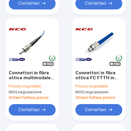
Contattaci
Contattaci
Connettori in fibra
Connettori in fibra
ottica multimodale
ottica FC FTTH in
SMA 906 con ferula
modalità singola per
Prezzo:
negotiable
Prezzo:
negotiable
metallica
cavi patch in fibra SM
MOQ:
negoziazione
MOQ:
negoziazione
MM
Ottieni l'ultimo prezzo
Ottieni l'ultimo prezzo
Contattaci
Contattaci