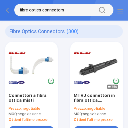
Fibre Optics Connectors
(300)
Connettori a fibra
MTRJ connettori in
ottica misti
fibra ottica,
multimodo MT-RJ
Prezzo:
negotiable
Prezzo:
negotiable
connettori in fibra
MOQ:
negoziazione
MOQ:
negoziazione
ottica duplex
Ottieni l'ultimo prezzo
Ottieni l'ultimo prezzo