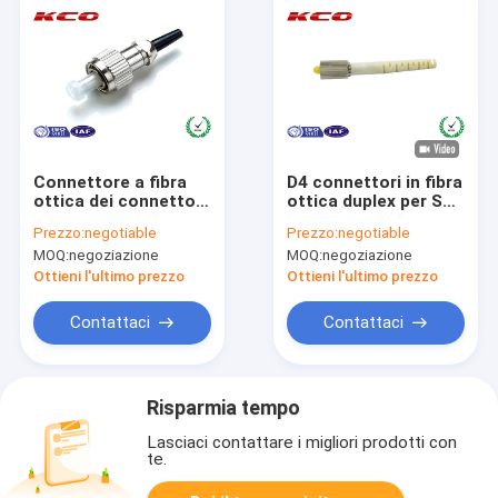
Connettore a fibra
D4 connettori in fibra
ottica dei connettori
ottica duplex per SM
FC FC di Corning 2,0
MM
Prezzo:
negotiable
Prezzo:
negotiable
millimetri un
MOQ:
negoziazione
MOQ:
negoziazione
diametro da 3,0
millimetri
Ottieni l'ultimo prezzo
Ottieni l'ultimo prezzo
Contattaci
Contattaci
Risparmia tempo
Lasciaci contattare i migliori prodotti con
te.