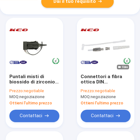
Dai il tuo requisito
Puntali misti di
Connettori a fibra
biossido di zirconio
ottica DIN
del FDDI
alloggiamento / set
Prezzo:
negotiable
Prezzo:
negotiable
dell'Assemblea a
di connettori a fibra
MOQ:
negoziazione
MOQ:
negoziazione
fibra ottica duplex
ottica DIN UPC
del connettore
Ottieni l'ultimo prezzo
Ottieni l'ultimo prezzo
Contattaci
Contattaci