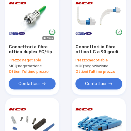
Connettori a fibra
Connettori in fibra
ottica duplex FC/tipo
ottica LC a 90 gradi,
stivale ignifugo
Connettore in fibra
Prezzo:
negotiable
Prezzo:
negotiable
dell'APC per il cavo a
ottica LC regolabile
MOQ:
negoziazione
MOQ:
negoziazione
fibre ottiche di ottica
Ottieni l'ultimo prezzo
Ottieni l'ultimo prezzo
Contattaci
Contattaci
Casa.
Prodotti
Video