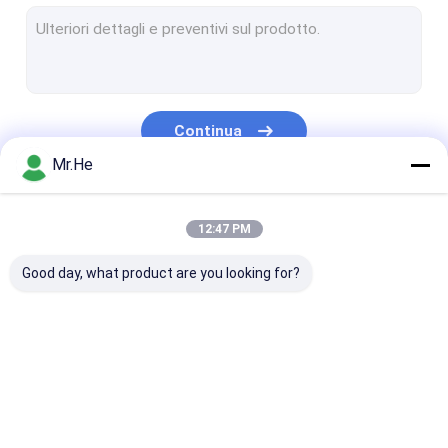
Cavo di toppa di MPO MTP
Cavo di fibra ottica
Chiusura in fibra ottica della giuntura
Continua
Fibra ottica Box Terminal
Mr.He
Multiplexor di divisione di lunghezza d'onda
Le Nostre Categorie
12:47 PM
Fibra ottica Attenuatore
Good day, what product are you looking for?
connettori per fibre ottiche
Adattatore fibra ottica
attrezzatura a fibra ottica di lucidatura
Fibra ottica Splitter
Cavo di zona a fibra
Connettore vel
Strumenti di fibra ottica
ottica
fibra ottica