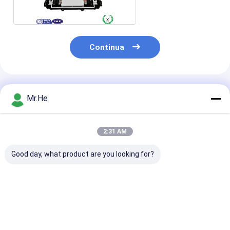
Continua
Prodotti Raccomandati
Mr.He
2:31 AM
Good day, what product are you looking for?
Scatola unita di
ODVA FTTA-08A
Chiusura a fib
recinzione della
MPO Connector
ottica della g
giuntura a fibra
FTTA Multi-function
del cavo flessib
ottica impermeabile
Box Chiusura di
FTTH per 1x8 
di 12fo 24fo 48fo
fusione in fibra
sbocco dell'en
Miglior prezzo
Miglior prezzo
Miglior pr