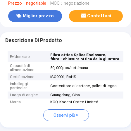
Prezzo：negotiable
MOQ：negoziazione
Miglior prezzo
Contattaci
Descrizione Di Prodotto
,
Fibra ottica Splice Enclosure
Evidenziare
fibra - chiusura ottica della giuntura
Capacità di
50, 000pcs/settimana
alimentazione
Certificazione
iSO9001, RoHS
Imballaggi
Contenitore di cartone, pallet di legno
particolari
Luogo di origine
Guangdong, Cina
Marca
KCO, Kocent Optec Limited
Osservi più