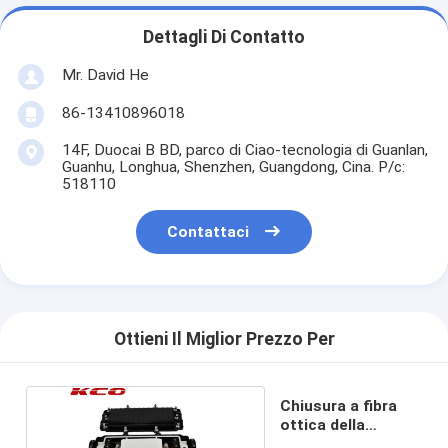
Dettagli Di Contatto
Mr. David He
86-13410896018
14F, Duocai B BD, parco di Ciao-tecnologia di Guanlan,
Guanhu, Longhua, Shenzhen, Guangdong, Cina. P/c:
518110
Contattaci
Ottieni Il Miglior Prezzo Per
Chiusura a fibra
ottica della
giuntura di FTTH