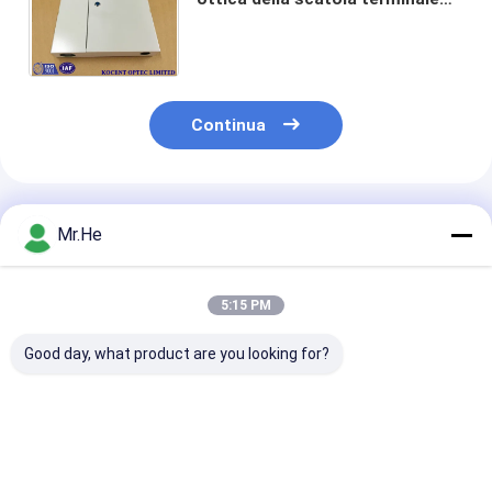
FTTH FTTB 24port di
distribuzione del supporto la
doppia
Continua
Prodotti Raccomandati
Mr.He
5:15 PM
Good day, what product are you looking for?
Scatola unita di
Materiale dell'ABS e
Materiale all'
distribuzione di
del PC di 55 di DB
terminale a fib
KCO-P100A della
scatole terminali a
ottica del PC
scatola del
fibra ottica di
dell'ABS della 