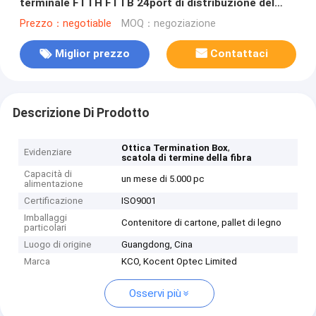
terminale FTTH FTTB 24port di distribuzione del
supporto la doppia
Prezzo：negotiable
MOQ：negoziazione
Miglior prezzo
Contattaci
Descrizione Di Prodotto
,
Ottica Termination Box
Evidenziare
scatola di termine della fibra
Capacità di
un mese di 5.000 pc
alimentazione
Certificazione
ISO9001
Imballaggi
Contenitore di cartone, pallet di legno
particolari
Luogo di origine
Guangdong, Cina
Marca
KCO, Kocent Optec Limited
Osservi più