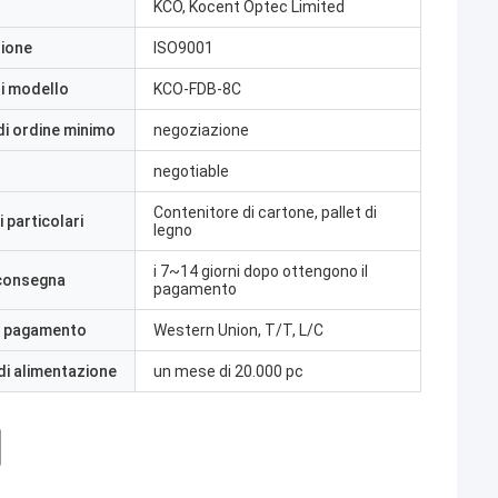
KCO, Kocent Optec Limited
zione
ISO9001
i modello
KCO-FDB-8C
di ordine minimo
negoziazione
negotiable
Contenitore di cartone, pallet di
 particolari
legno
i 7~14 giorni dopo ottengono il
 consegna
pagamento
i pagamento
Western Union, T/T, L/C
di alimentazione
un mese di 20.000 pc