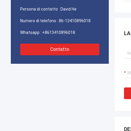
acquistiamo molto il tipo di scatola della
Persona di contatto :
David He
chiusura della scatola e della giuntura di
FDB da loro. Speranza saremo più forti e
Numero di telefono :
86-13410896018
più forte nelle Telecomunicazioni sistemi.
Whatsapp :
+8613410896018
LA
Contatto
DE