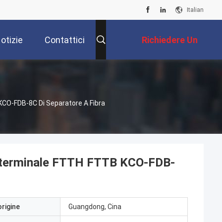
Italian
otizie
Contattici
Richiedere Un
Preventivo
KCO-FDB-8C Di Separatore A Fibra
ore terminale FTTH FTTB KCO-FDB-
origine
Guangdong, Cina