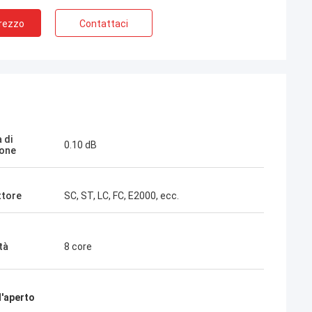
Prezzo
Contattaci
 di
0.10 dB
ione
ttore
SC, ST, LC, FC, E2000, ecc.
 Thai
l nostro partner a
0 anni di
tà
8 core
 vinto insieme
 dei loro
avi drop FTTH è la
ono ora distribuiti
l'aperto