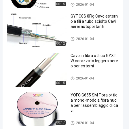
Cavo di fibra ottica
00:15
2026-01-04
GYTC8S 8Fig Cavo estern
o a fili a tubo sciolto Cavi
aerei autoportanti
Cavo di fibra ottica
2026-01-04
00:12
Cavo in fibra ottica GYXT
W corazzato leggero aere
o per esterni
Cavo di fibra ottica
2026-01-04
00:15
YOFC G655 SM Fibra ottic
a mono-modo a fibra nud
a per l'assemblaggio di ca
vi
Cavo di fibra ottica
00:17
2026-01-04