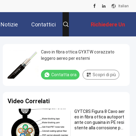
Italian
Notizie
Contattici
Richiedere Un
Preventivo
Cavo in fibra ottica GYXTW corazzato
leggero aereo per esterni
Contatta ora
Scopri di più
Video Correlati
GYTC8S Figura 8 Cavo aer
eo in fibra ottica autoport
ante con guaina in PE resi
stente alla corrosione per
installazioni all'aperto