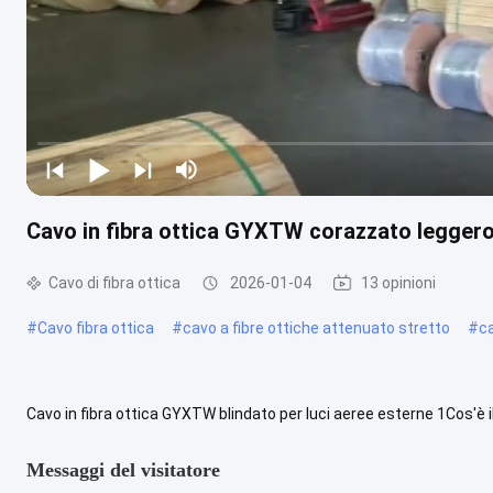
Cavo in fibra ottica GYXTW corazzato leggero
Cavo di fibra ottica
2026-01-04
13 opinioni
#
Cavo fibra ottica
#
cavo a fibre ottiche attenuato stretto
#
ca
Cavo in fibra ottica GYXTW blindato per luci aeree esterne 1Cos'è il
di cavo in fibra ottica all'aperto con armatura leggera per l.....
Visua
Messaggi del visitatore